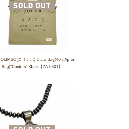
COLIMBO(コリンボ) Clara Bag(40's Apron
Bag)"Custom" Khaki【ZA-0501】