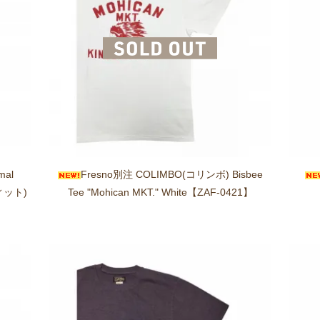
mal
Fresno別注 COLIMBO(コリンボ) Bisbee
ィット)
Tee "Mohican MKT." White【ZAF-0421】