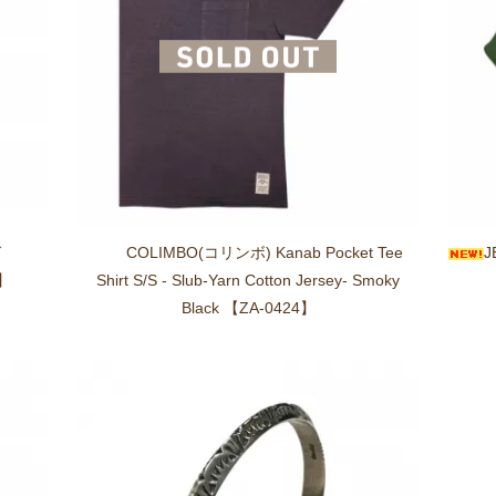
ガ
COLIMBO(コリンボ) Kanab Pocket Tee
J
1】
Shirt S/S - Slub-Yarn Cotton Jersey- Smoky
Black 【ZA-0424】