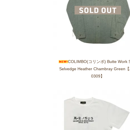
COLIMBO(コリンボ) Butte Work S
Selvedge Heather Chambray Green【
0309】