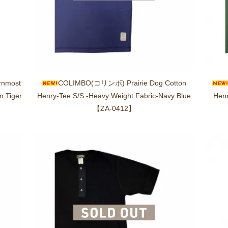
rnmost
COLIMBO(コリンボ) Prairie Dog Cotton
n Tiger
Henry-Tee S/S -Heavy Weight Fabric-Navy Blue
Henr
【ZA-0412】