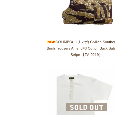
COLIMBO(コリンボ) Civilian Southe
Bush Trousers Amend#3 Cotton Back Sati
Stripe 【ZA-0219】