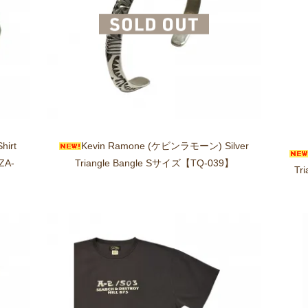
hirt
Kevin Ramone (ケビンラモーン) Silver
ZA-
Triangle Bangle Sサイズ【TQ-039】
Tr