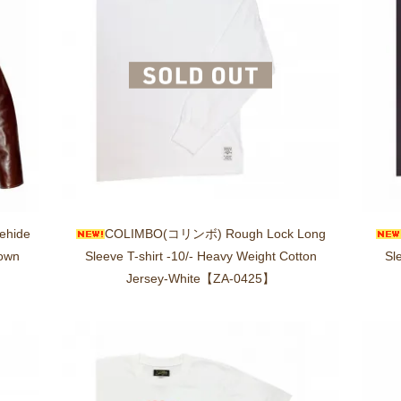
ehide
COLIMBO(コリンボ) Rough Lock Long
rown
Sleeve T-shirt -10/- Heavy Weight Cotton
Sl
Jersey-White【ZA-0425】