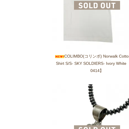
COLIMBO(コリンボ) Norwalk Cotto
Shirt S/S- SKY SOLDIERS- Ivory White
0414】