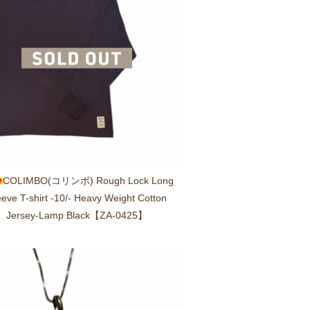
COLIMBO(コリンボ) Rough Lock Long
eeve T-shirt -10/- Heavy Weight Cotton
Jersey-Lamp Black【ZA-0425】