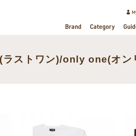
M
Brand
Category
Guid
ne(ラストワン)/only one(