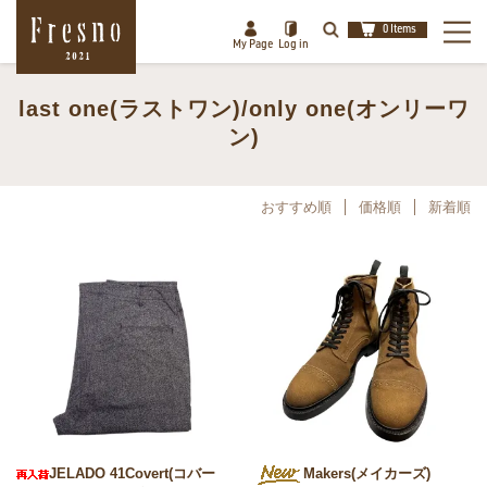
0 Items
My Page
Log in
last one(ラストワン)/only one(オンリーワ
検索
ン)
閉じる
おすすめ順
価格順
新着順
JELADO 41Covert(コバー
Makers(メイカーズ)