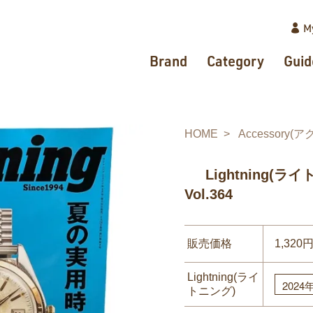
M
Brand
Category
Guid
HOME
Accessory(
Lightning(ラ
Vol.364
販売価格
1,320
Lightning(ライ
トニング)