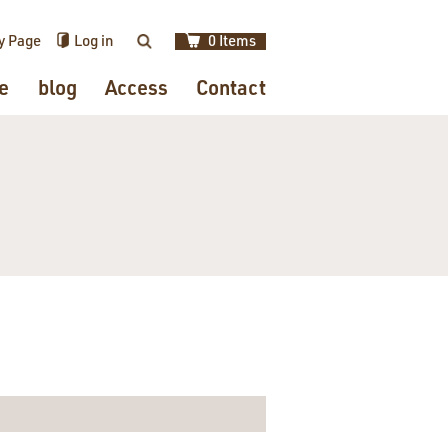
y Page
Log in
0 Items
検索
e
blog
Access
Contact