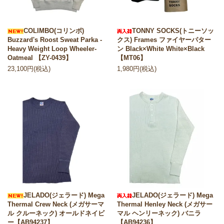
COLIMBO(コリンボ)
TONNY SOCKS(トニーソッ
Buzzard's Roost Sweat Parka -
クス) Frames ファイヤーパター
Heavy Weight Loop Wheeler-
ン Black×White White×Black
Oatmeal 【ZY-0439】
【MT06】
23,100円(税込)
1,980円(税込)
JELADO(ジェラード) Mega
JELADO(ジェラード) Mega
Thermal Crew Neck (メガサーマ
Thermal Henley Neck (メガサー
ル クルーネック) オールドネイビ
マル ヘンリーネック) バニラ
ー【AB94237】
【AB94236】