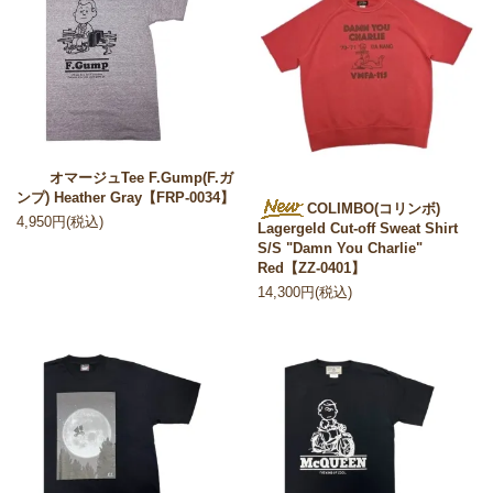
オマージュTee F.Gump(F.ガ
ンプ) Heather Gray【FRP-0034】
COLIMBO(コリンボ)
4,950円(税込)
Lagergeld Cut-off Sweat Shirt
S/S "Damn You Charlie"
Red【ZZ-0401】
14,300円(税込)