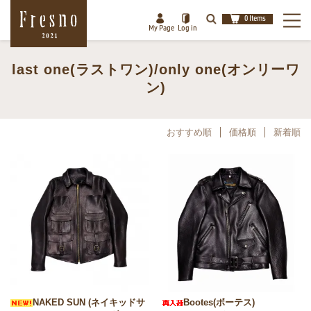
0 Items
My Page
Log in
last one(ラストワン)/only one(オンリーワ
検索
ン)
閉じる
おすすめ順
価格順
新着順
NAKED SUN (ネイキッドサ
Bootes(ボーテス)