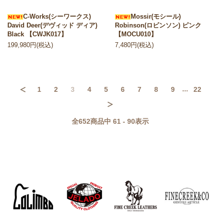
C-Works(シーワークス)
Mossir(モシール)
David Deer(デヴィッド ディア)
Robinson(ロビンソン) ピンク
Black 【CWJK017】
【MOCU010】
199,980円(税込)
7,480円(税込)
...
1
2
3
4
5
6
7
8
9
22
前へ
次へ
全
652
商品中
61 - 90
表示