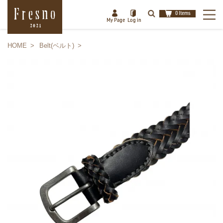
0 Items
My Page
Log in
HOME
Belt(ベルト)
検索
閉じる