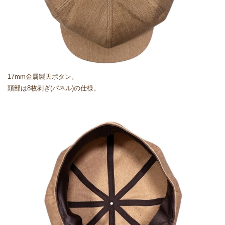
17mm金属製天ボタン。
頭部は8枚剥ぎ(パネル)の仕様。