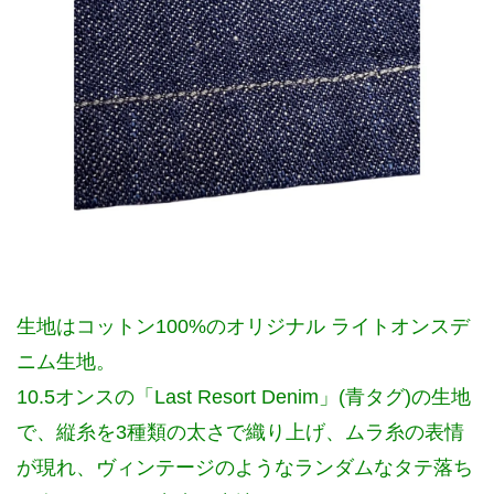
生地はコットン100%のオリジナル ライトオンスデ
ニム生地。
10.5オンスの「Last Resort Denim」(青タグ)の生地
で、縦糸を3種類の太さで織り上げ、ムラ糸の表情
が現れ、ヴィンテージのようなランダムなタテ落ち