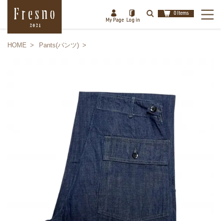
0 Items
My Page
Log in
HOME
Pants(パンツ)
検索
閉じる