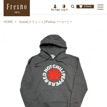
0 Items
My Page
Log in
HOME
Sweat(スウェット)/Parka(パーカー)
検索
閉じる