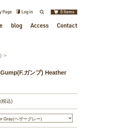
y Page
Log in
0 Items
検索
e
blog
Access
Contact
)
ump(F.ガンプ) Heather
円(税込)