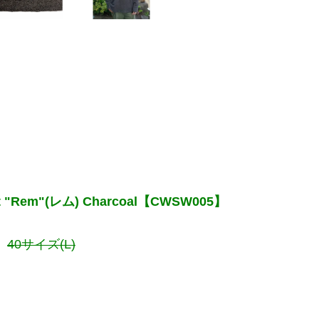
Shirt "Rem"(レム) Charcoal【CWSW005】
、
40サイズ(L)