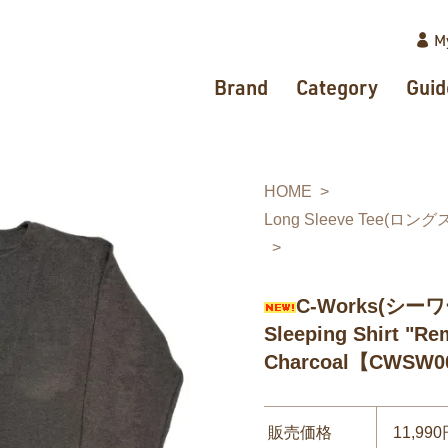
M
Brand
Category
Guid
HOME
Long Sleeve Tee(ロング
C-Works(シーワー
Sleeping Shirt "R
Charcoal【CWSW0
販売価格
11,99