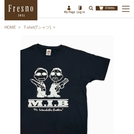
0 Items
My Page
Log in
HOME
T-shirt(Tシャツ)
検索
閉じる