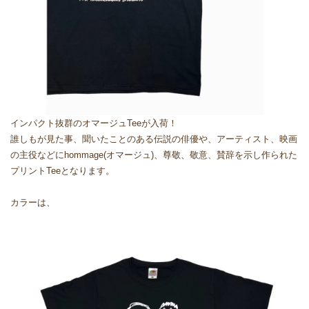
インパクト抜群のオマージュTeeが入荷！
誰しもが見た事、聞いたことのある伝説の俳優や、アーティスト、映画
の主役などにhommage(オマージュ)、尊敬、敬意、賛辞を示し作られた
プリントTeeとなります。
カラーは、