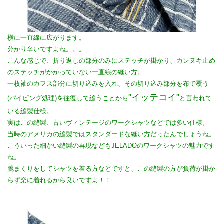
横に一直線に広がります。
分かり辛いですよね。。。
こんな感じで、折り返しの部分のみにステッチが掛かり、カンヌキ止め
のステッチがかかっていない一直線の縫い方。
一枚袖のカフス部分に切り込みを入れ、その切り込み部分を布で覆う
"イッテコイ"
(パイピング処理)を往復して縫うことから
と言われて
いる縫製仕様。
実はこの縫製、古いヴィンテージのワークシャツなどでは多い仕様。
当時のアメリカの縫製ではスタンダードな縫い方だったんでしょうね。
こういった細かい縫製の再現などもJELADOのワークシャツの魅力です
ね。
腕まくりをしてシャツを着る方などですと、この縫製の方が負荷が掛か
らず楽に着れるから良いですよ！！