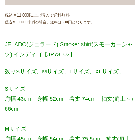
税込￥11,000以上ご購入で送料無料
税込￥11,000未満の場合、送料は880円となります。
JELADO(ジェラード) Smoker shirt(スモーカーシャ
ツ) インディゴ【JP73102】
残りSサイズ、
Mサイズ
、
Lサイズ
、
XLサイズ
、
Sサイズ
肩幅 43cm 身幅 52cm 着丈 74cm 袖丈(肩上～)
66cm
Mサイズ
肩幅 45cm 身幅 54cm 着丈 75.5cm 袖丈(肩上