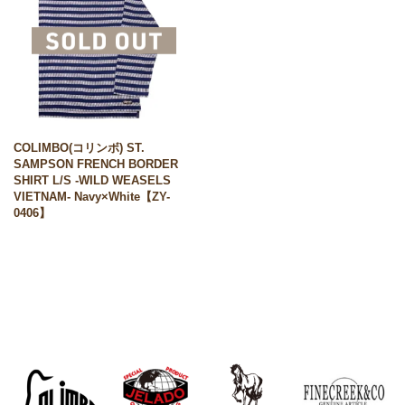
COLIMBO(コリンボ) ST.
SAMPSON FRENCH BORDER
SHIRT L/S -WILD WEASELS
VIETNAM- Navy×White【ZY-
0406】