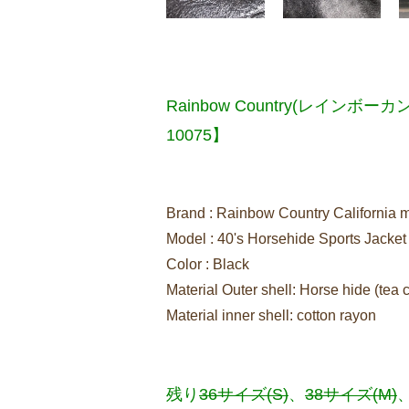
Rainbow Country(レインボーカント
10075】
Brand : Rainbow Country California
Model : 40's Horsehide Sports Jack
Color : Black
Material Outer shell: Horse hide (tea 
Material inner shell: cotton rayon
残り
36サイズ(S)
、
38サイズ(M)
、