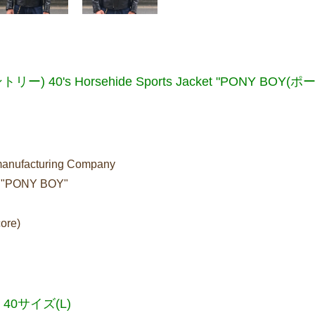
リー) 40's Horsehide Sports Jacket "PONY BOY(
 manufacturing Company
et "PONY BOY"
core)
40サイズ(L)