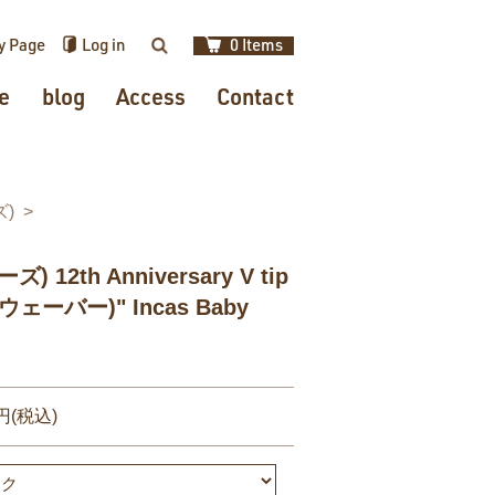
y Page
Log in
0 Items
検索
e
blog
Access
Contact
ズ)
) 12th Anniversary V tip
（ウェーバー)" Incas Baby
0円(税込)