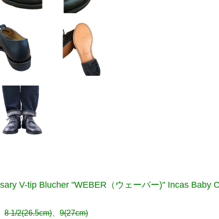
sary V-tip Blucher "WEBER（ウェーバー)" Incas Baby 
、
8 1/2(26.5cm)
、
9(27cm)