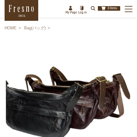
0 Items
My Page
Log in
HOME
Bag(バッグ)
検索
閉じる