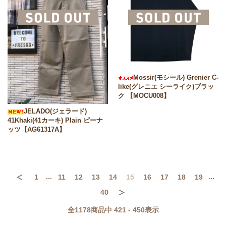
Mossir(モシール) Grenier C-
like(グレニエ シーライク)ブラッ
ク 【MOCU008】
JELADO(ジェラード)
41Khaki(41カーキ) Plain ピーナ
ッツ【AG61317A】
...
...
1
11
12
13
14
15
16
17
18
19
前へ
40
次へ
全
1178
商品中
421 - 450
表示